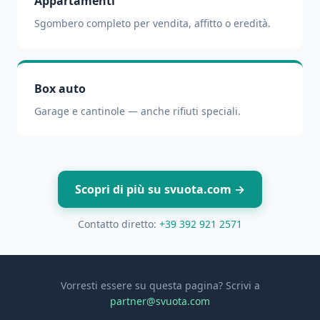
Appartamenti
Sgombero completo per vendita, affitto o eredità.
Box auto
Garage e cantinole — anche rifiuti speciali.
Scopri di più su svuota.com →
Contatto diretto:
+39 392 921 2571
Vorresti essere su questa pagina? Scrivi a
partner@svuota.com