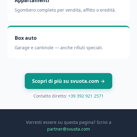
Appartamenti
Sgombero completo per vendita, affitto o eredità.
Box auto
Garage e cantinole — anche rifiuti speciali.
Scopri di più su svuota.com →
Contatto diretto:
+39 392 921 2571
Vorresti essere su questa pagina? Scrivi a
partner@svuota.com