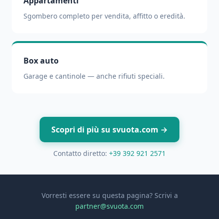
Appartamenti
Sgombero completo per vendita, affitto o eredità.
Box auto
Garage e cantinole — anche rifiuti speciali.
Scopri di più su svuota.com →
Contatto diretto:
+39 392 921 2571
Vorresti essere su questa pagina? Scrivi a
partner@svuota.com