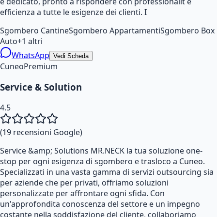
e dedicato, pronto a rispondere con professionalit e
efficienza a tutte le esigenze dei clienti. I
Sgombero Cantine
Sgombero Appartamenti
Sgombero Box
Auto
+
1
altri
WhatsApp
Vedi Scheda
Cuneo
Premium
Service & Solution
4.5
(
19
recensioni Google)
Service &amp; Solutions MR.NECK la tua soluzione one-
stop per ogni esigenza di sgombero e trasloco a Cuneo.
Specializzati in una vasta gamma di servizi outsourcing sia
per aziende che per privati, offriamo soluzioni
personalizzate per affrontare ogni sfida. Con
un'approfondita conoscenza del settore e un impegno
costante nella soddisfazione del cliente, collaboriamo