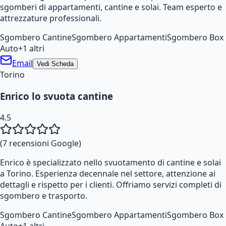
sgomberi di appartamenti, cantine e solai. Team esperto e
attrezzature professionali.
Sgombero Cantine
Sgombero Appartamenti
Sgombero Box
Auto
+
1
altri
Email
Vedi Scheda
Torino
Enrico lo svuota cantine
4.5
(
7
recensioni Google)
Enrico è specializzato nello svuotamento di cantine e solai
a Torino. Esperienza decennale nel settore, attenzione ai
dettagli e rispetto per i clienti. Offriamo servizi completi di
sgombero e trasporto.
Sgombero Cantine
Sgombero Appartamenti
Sgombero Box
Auto
+
1
altri