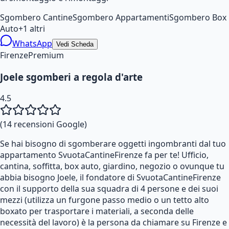
Sgombero Cantine
Sgombero Appartamenti
Sgombero Box
Auto
+
1
altri
WhatsApp
Vedi Scheda
Firenze
Premium
Joele sgomberi a regola d'arte
4.5
(
14
recensioni Google)
Se hai bisogno di sgomberare oggetti ingombranti dal tuo
appartamento SvuotaCantineFirenze fa per te! Ufficio,
cantina, soffitta, box auto, giardino, negozio o ovunque tu
abbia bisogno Joele, il fondatore di SvuotaCantineFirenze
con il supporto della sua squadra di 4 persone e dei suoi
mezzi (utilizza un furgone passo medio o un tetto alto
boxato per trasportare i materiali, a seconda delle
necessità del lavoro) è la persona da chiamare su Firenze e