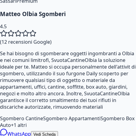
Sassari
Premium
Matteo Olbia Sgomberi
4.5
(
12
recensioni Google)
Se hai bisogno di sgomberare oggetti ingombranti a Olbia
e nei comuni limitrofi, SvuotaCantineOlbia la soluzione
ideale per te. Matteo si occupa personalmente dell'attivit di
sgombero, utilizzando il suo furgone Daily scoperto per
rimuovere qualsiasi tipo di oggetto o materiale da
appartamenti, uffici, cantine, soffitte, box auto, giardini,
negozi e molto altro ancora. Inoltre, SvuotaCantineOlbia
garantisce il corretto smaltimento dei tuoi rifiuti in
discariche autorizzate, rimuovendo materiali
Sgombero Cantine
Sgombero Appartamenti
Sgombero Box
Auto
+
1
altri
WhatsApp
Vedi Scheda