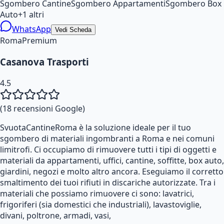
Sgombero Cantine
Sgombero Appartamenti
Sgombero Box
Auto
+
1
altri
WhatsApp
Vedi Scheda
Roma
Premium
Casanova Trasporti
4.5
(
18
recensioni Google)
SvuotaCantineRoma è la soluzione ideale per il tuo
sgombero di materiali ingombranti a Roma e nei comuni
limitrofi. Ci occupiamo di rimuovere tutti i tipi di oggetti e
materiali da appartamenti, uffici, cantine, soffitte, box auto,
giardini, negozi e molto altro ancora. Eseguiamo il corretto
smaltimento dei tuoi rifiuti in discariche autorizzate. Tra i
materiali che possiamo rimuovere ci sono: lavatrici,
frigoriferi (sia domestici che industriali), lavastoviglie,
divani, poltrone, armadi, vasi,