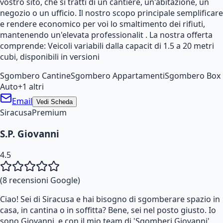
vostro sito, che si tratti di un cantiere, un'abitazione, un
negozio o un ufficio. Il nostro scopo principale semplificare
e rendere economico per voi lo smaltimento dei rifiuti,
mantenendo un'elevata professionalit . La nostra offerta
comprende: Veicoli variabili dalla capacit di 1.5 a 20 metri
cubi, disponibili in versioni
Sgombero Cantine
Sgombero Appartamenti
Sgombero Box
Auto
+
1
altri
Email
Vedi Scheda
Siracusa
Premium
S.P. Giovanni
4.5
(
8
recensioni Google)
Ciao! Sei di Siracusa e hai bisogno di sgomberare spazio in
casa, in cantina o in soffitta? Bene, sei nel posto giusto. Io
sono Giovanni, e con il mio team di 'Sgomberi Giovanni',