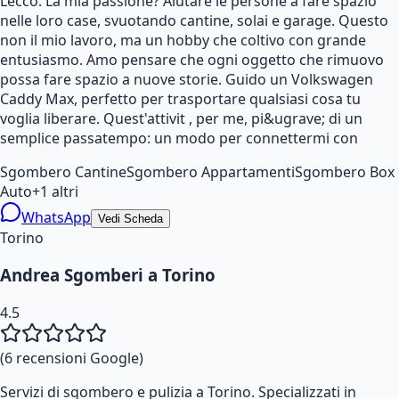
Lecco. La mia passione? Aiutare le persone a fare spazio
nelle loro case, svuotando cantine, solai e garage. Questo
non il mio lavoro, ma un hobby che coltivo con grande
entusiasmo. Amo pensare che ogni oggetto che rimuovo
possa fare spazio a nuove storie. Guido un Volkswagen
Caddy Max, perfetto per trasportare qualsiasi cosa tu
voglia liberare. Quest'attivit , per me, pi&ugrave; di un
semplice passatempo: un modo per connettermi con
Sgombero Cantine
Sgombero Appartamenti
Sgombero Box
Auto
+
1
altri
WhatsApp
Vedi Scheda
Torino
Andrea Sgomberi a Torino
4.5
(
6
recensioni Google)
Servizi di sgombero e pulizia a Torino. Specializzati in