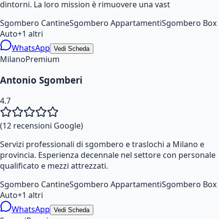
dintorni. La loro mission è rimuovere una vast
Sgombero Cantine
Sgombero Appartamenti
Sgombero Box
Auto
+
1
altri
WhatsApp
Vedi Scheda
Milano
Premium
Antonio Sgomberi
4.7
(
12
recensioni Google)
Servizi professionali di sgombero e traslochi a Milano e
provincia. Esperienza decennale nel settore con personale
qualificato e mezzi attrezzati.
Sgombero Cantine
Sgombero Appartamenti
Sgombero Box
Auto
+
1
altri
WhatsApp
Vedi Scheda