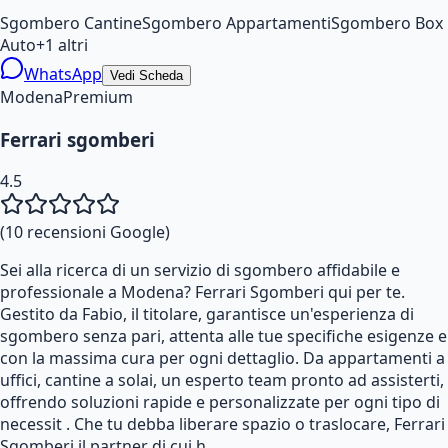
Sgombero Cantine
Sgombero Appartamenti
Sgombero Box
Auto
+
1
altri
WhatsApp
Vedi Scheda
Modena
Premium
Ferrari sgomberi
4.5
(
10
recensioni Google)
Sei alla ricerca di un servizio di sgombero affidabile e
professionale a Modena? Ferrari Sgomberi qui per te.
Gestito da Fabio, il titolare, garantisce un'esperienza di
sgombero senza pari, attenta alle tue specifiche esigenze e
con la massima cura per ogni dettaglio. Da appartamenti a
uffici, cantine a solai, un esperto team pronto ad assisterti,
offrendo soluzioni rapide e personalizzate per ogni tipo di
necessit . Che tu debba liberare spazio o traslocare, Ferrari
Sgomberi il partner di cui h