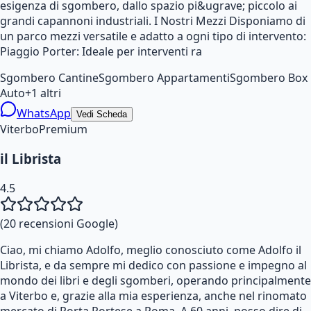
esigenza di sgombero, dallo spazio pi&ugrave; piccolo ai
grandi capannoni industriali. I Nostri Mezzi Disponiamo di
un parco mezzi versatile e adatto a ogni tipo di intervento:
Piaggio Porter: Ideale per interventi ra
Sgombero Cantine
Sgombero Appartamenti
Sgombero Box
Auto
+
1
altri
WhatsApp
Vedi Scheda
Viterbo
Premium
il Librista
4.5
(
20
recensioni Google)
Ciao, mi chiamo Adolfo, meglio conosciuto come Adolfo il
Librista, e da sempre mi dedico con passione e impegno al
mondo dei libri e degli sgomberi, operando principalmente
a Viterbo e, grazie alla mia esperienza, anche nel rinomato
mercato di Porta Portese a Roma. A 60 anni, posso dire di