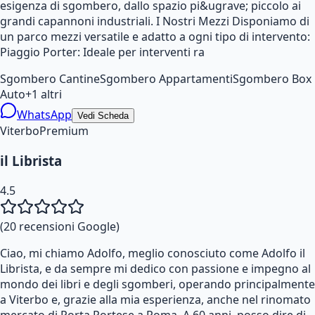
esigenza di sgombero, dallo spazio pi&ugrave; piccolo ai
grandi capannoni industriali. I Nostri Mezzi Disponiamo di
un parco mezzi versatile e adatto a ogni tipo di intervento:
Piaggio Porter: Ideale per interventi ra
Sgombero Cantine
Sgombero Appartamenti
Sgombero Box
Auto
+
1
altri
WhatsApp
Vedi Scheda
Viterbo
Premium
il Librista
4.5
(
20
recensioni Google)
Ciao, mi chiamo Adolfo, meglio conosciuto come Adolfo il
Librista, e da sempre mi dedico con passione e impegno al
mondo dei libri e degli sgomberi, operando principalmente
a Viterbo e, grazie alla mia esperienza, anche nel rinomato
mercato di Porta Portese a Roma. A 60 anni, posso dire di