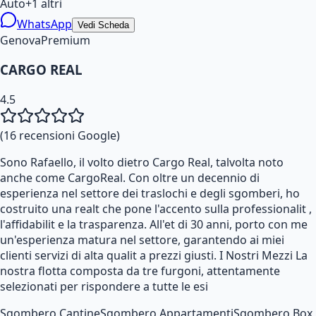
Auto
+
1
altri
WhatsApp
Vedi Scheda
Genova
Premium
CARGO REAL
4.5
(
16
recensioni Google)
Sono Rafaello, il volto dietro Cargo Real, talvolta noto
anche come CargoReal. Con oltre un decennio di
esperienza nel settore dei traslochi e degli sgomberi, ho
costruito una realt che pone l'accento sulla professionalit ,
l'affidabilit e la trasparenza. All'et di 30 anni, porto con me
un'esperienza matura nel settore, garantendo ai miei
clienti servizi di alta qualit a prezzi giusti. I Nostri Mezzi La
nostra flotta composta da tre furgoni, attentamente
selezionati per rispondere a tutte le esi
Sgombero Cantine
Sgombero Appartamenti
Sgombero Box