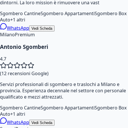
dintorni. La loro mission è rimuovere una vast
Sgombero Cantine
Sgombero Appartamenti
Sgombero Box
Auto
+
1
altri
WhatsApp
Vedi Scheda
Milano
Premium
Antonio Sgomberi
4.7
(
12
recensioni Google)
Servizi professionali di sgombero e traslochi a Milano e
provincia. Esperienza decennale nel settore con personale
qualificato e mezzi attrezzati.
Sgombero Cantine
Sgombero Appartamenti
Sgombero Box
Auto
+
1
altri
WhatsApp
Vedi Scheda