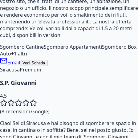
vostro sito, che si tratti di un cantiere, un'abitazione, un
negozio o un ufficio. Il nostro scopo principale semplificare
e rendere economico per voi lo smaltimento dei rifiuti,
mantenendo un'elevata professionalit . La nostra offerta
comprende: Veicoli variabili dalla capacit di 1.5 a 20 metri
cubi, disponibili in versioni
Sgombero Cantine
Sgombero Appartamenti
Sgombero Box
Auto
+
1
altri
Email
Vedi Scheda
Siracusa
Premium
S.P. Giovanni
4.5
(
8
recensioni Google)
Ciao! Sei di Siracusa e hai bisogno di sgomberare spazio in
casa, in cantina o in soffitta? Bene, sei nel posto giusto. Io
sono Giovanni, e con il mio team di 'Sgomberi Giovanni',