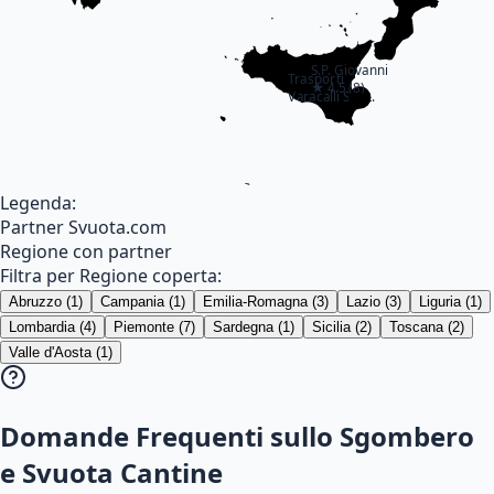
S.P. Giovanni
Trasporti
★
4.5
(
8
)
Varacalli S.R.L.
★
4.5
(
8
)
Legenda:
Partner Svuota.com
Regione con partner
Filtra per Regione coperta:
Abruzzo
(
1
)
Campania
(
1
)
Emilia-Romagna
(
3
)
Lazio
(
3
)
Liguria
(
1
)
Lombardia
(
4
)
Piemonte
(
7
)
Sardegna
(
1
)
Sicilia
(
2
)
Toscana
(
2
)
Valle d'Aosta
(
1
)
Domande Frequenti sullo Sgombero
e Svuota Cantine