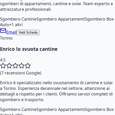
sgomberi di appartamenti, cantine e solai. Team esperto e
attrezzature professionali.
Sgombero Cantine
Sgombero Appartamenti
Sgombero Box
Auto
+
1
altri
Email
Vedi Scheda
Torino
Enrico lo svuota cantine
4.5
(
7
recensioni Google)
Enrico è specializzato nello svuotamento di cantine e solai
a Torino. Esperienza decennale nel settore, attenzione ai
dettagli e rispetto per i clienti. Offriamo servizi completi di
sgombero e trasporto.
Sgombero Cantine
Sgombero Appartamenti
Sgombero Box
Auto
+
1
altri