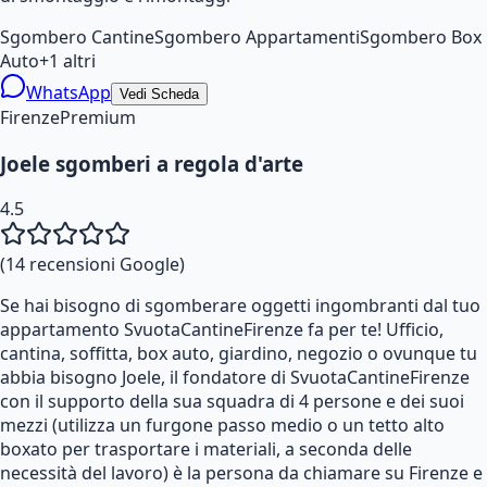
Sgombero Cantine
Sgombero Appartamenti
Sgombero Box
Auto
+
1
altri
WhatsApp
Vedi Scheda
Firenze
Premium
Joele sgomberi a regola d'arte
4.5
(
14
recensioni Google)
Se hai bisogno di sgomberare oggetti ingombranti dal tuo
appartamento SvuotaCantineFirenze fa per te! Ufficio,
cantina, soffitta, box auto, giardino, negozio o ovunque tu
abbia bisogno Joele, il fondatore di SvuotaCantineFirenze
con il supporto della sua squadra di 4 persone e dei suoi
mezzi (utilizza un furgone passo medio o un tetto alto
boxato per trasportare i materiali, a seconda delle
necessità del lavoro) è la persona da chiamare su Firenze e