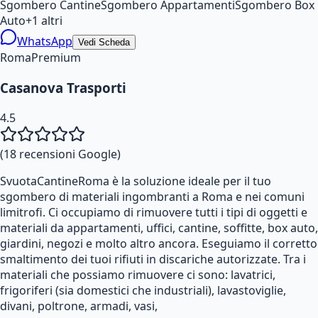
Sgombero Cantine
Sgombero Appartamenti
Sgombero Box
Auto
+
1
altri
WhatsApp
Vedi Scheda
Roma
Premium
Casanova Trasporti
4.5
(
18
recensioni Google)
SvuotaCantineRoma è la soluzione ideale per il tuo
sgombero di materiali ingombranti a Roma e nei comuni
limitrofi. Ci occupiamo di rimuovere tutti i tipi di oggetti e
materiali da appartamenti, uffici, cantine, soffitte, box auto,
giardini, negozi e molto altro ancora. Eseguiamo il corretto
smaltimento dei tuoi rifiuti in discariche autorizzate. Tra i
materiali che possiamo rimuovere ci sono: lavatrici,
frigoriferi (sia domestici che industriali), lavastoviglie,
divani, poltrone, armadi, vasi,