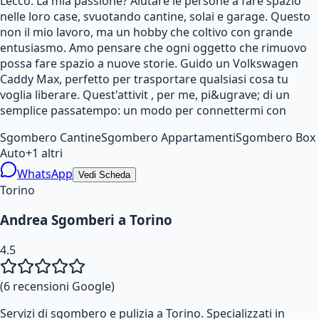
Lecco. La mia passione? Aiutare le persone a fare spazio
nelle loro case, svuotando cantine, solai e garage. Questo
non il mio lavoro, ma un hobby che coltivo con grande
entusiasmo. Amo pensare che ogni oggetto che rimuovo
possa fare spazio a nuove storie. Guido un Volkswagen
Caddy Max, perfetto per trasportare qualsiasi cosa tu
voglia liberare. Quest'attivit , per me, pi&ugrave; di un
semplice passatempo: un modo per connettermi con
Sgombero Cantine
Sgombero Appartamenti
Sgombero Box
Auto
+
1
altri
WhatsApp
Vedi Scheda
Torino
Andrea Sgomberi a Torino
4.5
(
6
recensioni Google)
Servizi di sgombero e pulizia a Torino. Specializzati in