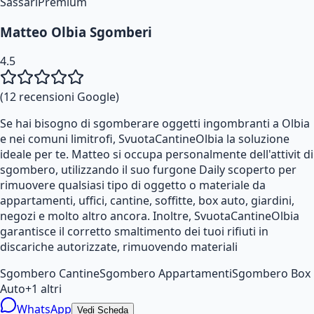
Sassari
Premium
Matteo Olbia Sgomberi
4.5
(
12
recensioni Google)
Se hai bisogno di sgomberare oggetti ingombranti a Olbia
e nei comuni limitrofi, SvuotaCantineOlbia la soluzione
ideale per te. Matteo si occupa personalmente dell'attivit di
sgombero, utilizzando il suo furgone Daily scoperto per
rimuovere qualsiasi tipo di oggetto o materiale da
appartamenti, uffici, cantine, soffitte, box auto, giardini,
negozi e molto altro ancora. Inoltre, SvuotaCantineOlbia
garantisce il corretto smaltimento dei tuoi rifiuti in
discariche autorizzate, rimuovendo materiali
Sgombero Cantine
Sgombero Appartamenti
Sgombero Box
Auto
+
1
altri
WhatsApp
Vedi Scheda