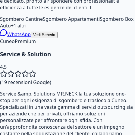
e dedicato, pronto a rispondere con professionalit e
efficienza a tutte le esigenze dei clienti. I
Sgombero Cantine
Sgombero Appartamenti
Sgombero Box
Auto
+
1
altri
WhatsApp
Vedi Scheda
Cuneo
Premium
Service & Solution
4.5
(
19
recensioni Google)
Service &amp; Solutions MR.NECK la tua soluzione one-
stop per ogni esigenza di sgombero e trasloco a Cuneo.
Specializzati in una vasta gamma di servizi outsourcing sia
per aziende che per privati, offriamo soluzioni
personalizzate per affrontare ogni sfida. Con
un'approfondita conoscenza del settore e un impegno
costante nella soddisfazione del cliente, collaboriamo