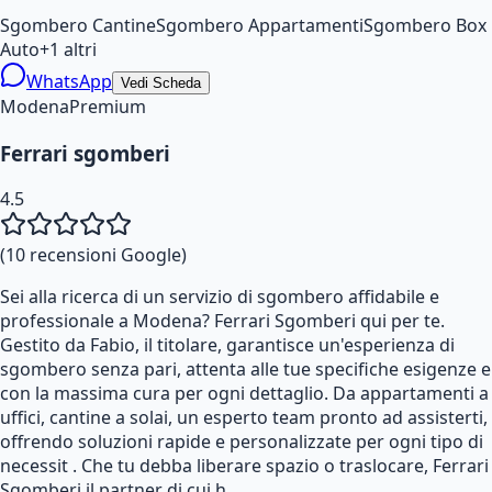
Sgombero Cantine
Sgombero Appartamenti
Sgombero Box
Auto
+
1
altri
WhatsApp
Vedi Scheda
Modena
Premium
Ferrari sgomberi
4.5
(
10
recensioni Google)
Sei alla ricerca di un servizio di sgombero affidabile e
professionale a Modena? Ferrari Sgomberi qui per te.
Gestito da Fabio, il titolare, garantisce un'esperienza di
sgombero senza pari, attenta alle tue specifiche esigenze e
con la massima cura per ogni dettaglio. Da appartamenti a
uffici, cantine a solai, un esperto team pronto ad assisterti,
offrendo soluzioni rapide e personalizzate per ogni tipo di
necessit . Che tu debba liberare spazio o traslocare, Ferrari
Sgomberi il partner di cui h