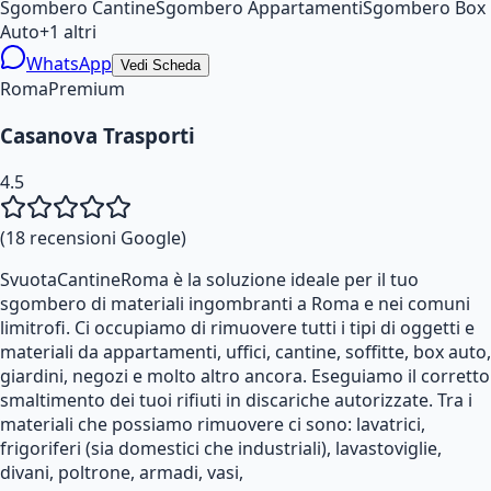
Sgombero Cantine
Sgombero Appartamenti
Sgombero Box
Auto
+
1
altri
WhatsApp
Vedi Scheda
Roma
Premium
Casanova Trasporti
4.5
(
18
recensioni Google)
SvuotaCantineRoma è la soluzione ideale per il tuo
sgombero di materiali ingombranti a Roma e nei comuni
limitrofi. Ci occupiamo di rimuovere tutti i tipi di oggetti e
materiali da appartamenti, uffici, cantine, soffitte, box auto,
giardini, negozi e molto altro ancora. Eseguiamo il corretto
smaltimento dei tuoi rifiuti in discariche autorizzate. Tra i
materiali che possiamo rimuovere ci sono: lavatrici,
frigoriferi (sia domestici che industriali), lavastoviglie,
divani, poltrone, armadi, vasi,