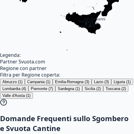
S.P. Giovanni
Trasporti
★
4.5
(
8
)
Varacalli S.R.L.
★
4.5
(
8
)
Legenda:
Partner Svuota.com
Regione con partner
Filtra per Regione coperta:
Abruzzo
(
1
)
Campania
(
1
)
Emilia-Romagna
(
3
)
Lazio
(
3
)
Liguria
(
1
)
Lombardia
(
4
)
Piemonte
(
7
)
Sardegna
(
1
)
Sicilia
(
2
)
Toscana
(
2
)
Valle d'Aosta
(
1
)
Domande Frequenti sullo Sgombero
e Svuota Cantine