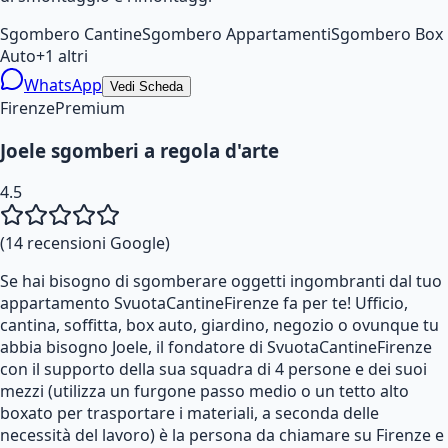
Sgombero Cantine
Sgombero Appartamenti
Sgombero Box
Auto
+
1
altri
WhatsApp
Vedi Scheda
Firenze
Premium
Joele sgomberi a regola d'arte
4.5
(
14
recensioni Google)
Se hai bisogno di sgomberare oggetti ingombranti dal tuo
appartamento SvuotaCantineFirenze fa per te! Ufficio,
cantina, soffitta, box auto, giardino, negozio o ovunque tu
abbia bisogno Joele, il fondatore di SvuotaCantineFirenze
con il supporto della sua squadra di 4 persone e dei suoi
mezzi (utilizza un furgone passo medio o un tetto alto
boxato per trasportare i materiali, a seconda delle
necessità del lavoro) è la persona da chiamare su Firenze e