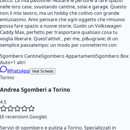
Lecco. La mia passione? Aiutare le persone a fare spazio
nelle loro case, svuotando cantine, solai e garage. Questo
non il mio lavoro, ma un hobby che coltivo con grande
entusiasmo. Amo pensare che ogni oggetto che rimuovo
possa fare spazio a nuove storie. Guido un Volkswagen
Caddy Max, perfetto per trasportare qualsiasi cosa tu
voglia liberare. Quest'attivit , per me, pi&ugrave; di un
semplice passatempo: un modo per connettermi con
Sgombero Cantine
Sgombero Appartamenti
Sgombero Box
Auto
+
1
altri
WhatsApp
Vedi Scheda
Torino
Andrea Sgomberi a Torino
4.5
(
6
recensioni Google)
Servizi di sgombero e pulizia a Torino. Specializzati in