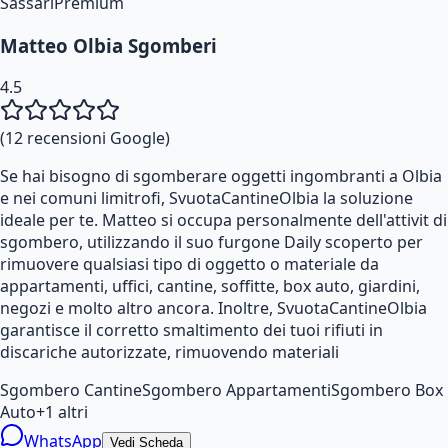
Sassari
Premium
Matteo Olbia Sgomberi
4.5
(
12
recensioni Google)
Se hai bisogno di sgomberare oggetti ingombranti a Olbia
e nei comuni limitrofi, SvuotaCantineOlbia la soluzione
ideale per te. Matteo si occupa personalmente dell'attivit di
sgombero, utilizzando il suo furgone Daily scoperto per
rimuovere qualsiasi tipo di oggetto o materiale da
appartamenti, uffici, cantine, soffitte, box auto, giardini,
negozi e molto altro ancora. Inoltre, SvuotaCantineOlbia
garantisce il corretto smaltimento dei tuoi rifiuti in
discariche autorizzate, rimuovendo materiali
Sgombero Cantine
Sgombero Appartamenti
Sgombero Box
Auto
+
1
altri
WhatsApp
Vedi Scheda