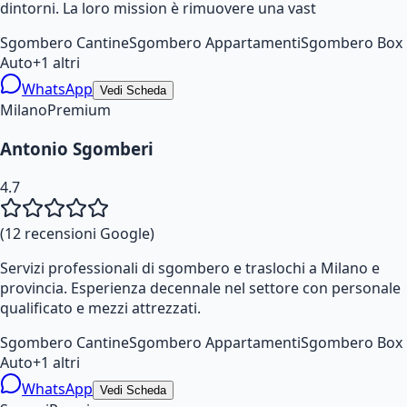
dintorni. La loro mission è rimuovere una vast
Sgombero Cantine
Sgombero Appartamenti
Sgombero Box
Auto
+
1
altri
WhatsApp
Vedi Scheda
Milano
Premium
Antonio Sgomberi
4.7
(
12
recensioni Google)
Servizi professionali di sgombero e traslochi a Milano e
provincia. Esperienza decennale nel settore con personale
qualificato e mezzi attrezzati.
Sgombero Cantine
Sgombero Appartamenti
Sgombero Box
Auto
+
1
altri
WhatsApp
Vedi Scheda