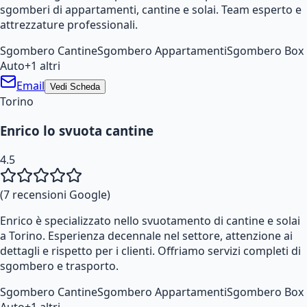
sgomberi di appartamenti, cantine e solai. Team esperto e
attrezzature professionali.
Sgombero Cantine
Sgombero Appartamenti
Sgombero Box
Auto
+
1
altri
Email
Vedi Scheda
Torino
Enrico lo svuota cantine
4.5
(
7
recensioni Google)
Enrico è specializzato nello svuotamento di cantine e solai
a Torino. Esperienza decennale nel settore, attenzione ai
dettagli e rispetto per i clienti. Offriamo servizi completi di
sgombero e trasporto.
Sgombero Cantine
Sgombero Appartamenti
Sgombero Box
Auto
+
1
altri