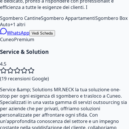
e dedicato, pronto a rispondere con professionalit e
efficienza a tutte le esigenze dei clienti. I
Sgombero Cantine
Sgombero Appartamenti
Sgombero Box
Auto
+
1
altri
WhatsApp
Vedi Scheda
Cuneo
Premium
Service & Solution
4.5
(
19
recensioni Google)
Service &amp; Solutions MR.NECK la tua soluzione one-
stop per ogni esigenza di sgombero e trasloco a Cuneo.
Specializzati in una vasta gamma di servizi outsourcing sia
per aziende che per privati, offriamo soluzioni
personalizzate per affrontare ogni sfida. Con
un'approfondita conoscenza del settore e un impegno
costante nella soddisfazione del cliente, collaboriamo