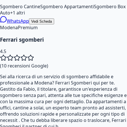
Sgombero Cantine
Sgombero Appartamenti
Sgombero Box
Auto
+
1
altri
WhatsApp
Vedi Scheda
Modena
Premium
Ferrari sgomberi
4.5
(
10
recensioni Google)
Sei alla ricerca di un servizio di sgombero affidabile e
professionale a Modena? Ferrari Sgomberi qui per te.
Gestito da Fabio, il titolare, garantisce un'esperienza di
sgombero senza pari, attenta alle tue specifiche esigenze e
con la massima cura per ogni dettaglio. Da appartamenti a
uffici, cantine a solai, un esperto team pronto ad assisterti,
offrendo soluzioni rapide e personalizzate per ogni tipo di
necessit . Che tu debba liberare spazio o traslocare, Ferrari
Sgomberi il partner di cui h