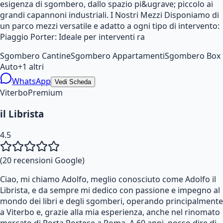
esigenza di sgombero, dallo spazio pi&ugrave; piccolo ai
grandi capannoni industriali. I Nostri Mezzi Disponiamo di
un parco mezzi versatile e adatto a ogni tipo di intervento:
Piaggio Porter: Ideale per interventi ra
Sgombero Cantine
Sgombero Appartamenti
Sgombero Box
Auto
+
1
altri
WhatsApp
Vedi Scheda
Viterbo
Premium
il Librista
4.5
(
20
recensioni Google)
Ciao, mi chiamo Adolfo, meglio conosciuto come Adolfo il
Librista, e da sempre mi dedico con passione e impegno al
mondo dei libri e degli sgomberi, operando principalmente
a Viterbo e, grazie alla mia esperienza, anche nel rinomato
mercato di Porta Portese a Roma. A 60 anni, posso dire di