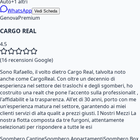
Auto
+
1
altri
WhatsApp
Vedi Scheda
Genova
Premium
CARGO REAL
4.5
(
16
recensioni Google)
Sono Rafaello, il volto dietro Cargo Real, talvolta noto
anche come CargoReal. Con oltre un decennio di
esperienza nel settore dei traslochi e degli sgomberi, ho
costruito una realt che pone l'accento sulla professionalit ,
l'affidabilit e la trasparenza. All'et di 30 anni, porto con me
un'esperienza matura nel settore, garantendo ai miei
clienti servizi di alta qualit a prezzi giusti. I Nostri Mezzi La
nostra flotta composta da tre furgoni, attentamente
selezionati per rispondere a tutte le esi
Sgombero Cantine
Sgombero Appartamenti
Sgombero Box