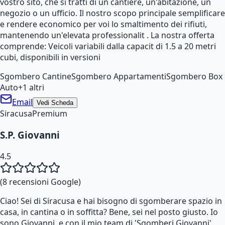
vostro sito, che si tratti di un cantiere, un'abitazione, un
negozio o un ufficio. Il nostro scopo principale semplificare
e rendere economico per voi lo smaltimento dei rifiuti,
mantenendo un'elevata professionalit . La nostra offerta
comprende: Veicoli variabili dalla capacit di 1.5 a 20 metri
cubi, disponibili in versioni
Sgombero Cantine
Sgombero Appartamenti
Sgombero Box
Auto
+
1
altri
Email
Vedi Scheda
Siracusa
Premium
S.P. Giovanni
4.5
(
8
recensioni Google)
Ciao! Sei di Siracusa e hai bisogno di sgomberare spazio in
casa, in cantina o in soffitta? Bene, sei nel posto giusto. Io
sono Giovanni, e con il mio team di 'Sgomberi Giovanni',